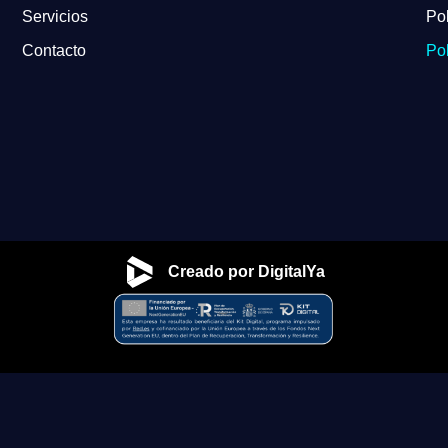
Servicios
Pol
Contacto
Pol
Creado por DigitalYa