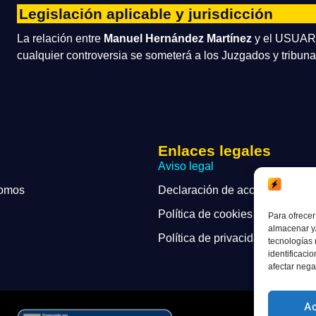
Legislación aplicable y jurisdicción
La relación entre
Manuel Hernández Martínez
y el USUARIO
cualquier controversia se someterá a los Juzgados y tribun
Enlaces legales
Aviso legal
somos
Declaración de accesibilidad
Política de cookies
Para ofrecer
almacenar y/
Política de privacidad
tecnologías
identificaci
afectar nega
A