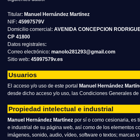
Titular
:
Manuel Hernández Martínez
NIF
:
45997579V
Domicilio comercial
:
AVENIDA CONCEPCION RODRIGUEZ
CP 41800
Datos registrales
:
Correo electrónico
:
manolo281293@gmail.com
Sitio web
: 45997579v.es
Usuarios
El acceso y/o uso de este portal
Manuel Hernández Martín
desde dicho acceso y/o uso, las Condiciones Generales de 
Propiedad intelectual e industrial
Manuel Hernández Martínez
por sí o como cesionaria, es t
e industrial de su página web, así como de los elementos co
imágenes, sonido, audio, vídeo, software o textos; marcas o